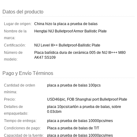
Datos del producto
Lugar de origen:
China hizo la placa a prueba de balas
Nombre de la
Hengtai NIJ Bulletproof Armor Ballistic Plate
marca:
Certificación:
NIJ Level III++ Bulletproof-Ballistic Plate
Número de
Placa balística dura de cerámica 005 de NIJ III+++ M80
AK47 SS109
modelo:
Pago y Envío Términos
Cantidad de orden
placa a prueba de balas 100pcs
mínima:
Precio:
USD46/pic, FOB Shanghai port Bulletproof Plate
Detalles de
placa 10pcs/cartón a prueba de balas, sobre
0.03cbm
empaquetado:
Tiempo de entrega:
placa a prueba de balas 10000pcs/mes
Condiciones de pago:
Placa a prueba de balas de T/T
Capacidad de la fuente:
placa a prueba de balas 10000pcs/mes