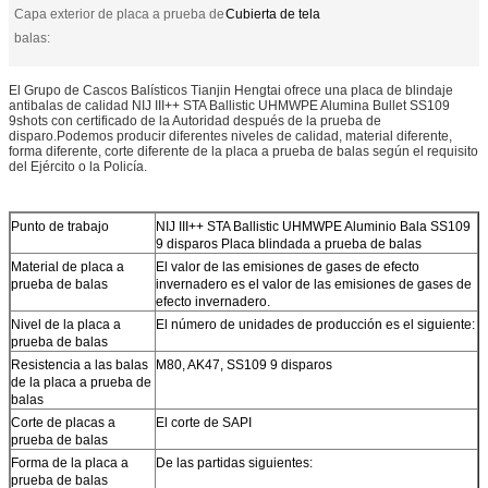
Capa exterior de placa a prueba de
Cubierta de tela
balas:
El Grupo de Cascos Balísticos Tianjin Hengtai ofrece una placa de blindaje
antibalas de calidad NIJ III++ STA Ballistic UHMWPE Alumina Bullet SS109
9shots con certificado de la Autoridad después de la prueba de
disparo.Podemos producir diferentes niveles de calidad, material diferente,
forma diferente, corte diferente de la placa a prueba de balas según el requisito
del Ejército o la Policía.
Punto de trabajo
NIJ III++ STA Ballistic UHMWPE Aluminio Bala SS109
9 disparos Placa blindada a prueba de balas
Material de placa a
El valor de las emisiones de gases de efecto
prueba de balas
invernadero es el valor de las emisiones de gases de
efecto invernadero.
Nivel de la placa a
El número de unidades de producción es el siguiente:
prueba de balas
Resistencia a las balas
M80, AK47, SS109 9 disparos
de la placa a prueba de
balas
Corte de placas a
El corte de SAPI
prueba de balas
Forma de la placa a
De las partidas siguientes:
prueba de balas