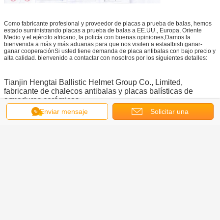
Como fabricante profesional y proveedor de placas a prueba de balas, hemos
estado suministrando placas a prueba de balas a EE.UU., Europa, Oriente
Medio y el ejército africano, la policía con buenas opiniones,Damos la
bienvenida a más y más aduanas para que nos visiten a estaalbish ganar-
ganar cooperaciónSi usted tiene demanda de placa antibalas con bajo precio y
alta calidad. bienvenido a contactar con nosotros por los siguientes detalles:
Tianjin Hengtai Ballistic Helmet Group Co., Limited,
fabricante de chalecos antibalas y placas balísticas de
armaduras cerámicas.
Enviar mensaje
Solicitar una
El casco a prueba de balas.
Tel&WhatsApp: 8613302019738 El número de teléfono es:
cotización
Skype: uniforme militar
El correo electrónico: frank@bulletproof-helmet.com
Obtenga el mejor precio por
Bala balística barata al por mayor
SS109 9shots Armor Plate a